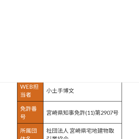
会社概要
〒889-1201 宮崎県児湯郡都
所在地
農町大字川北4813-4
代表者
小土手博文
WEB担
小土手博文
当者
免許番
宮崎県知事免許(11)第2907号
号
所属団
社団法人 宮崎県宅地建物取
体名
引業協会