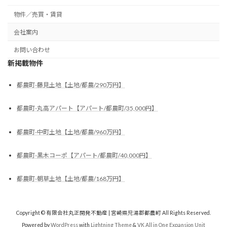
物件／売買・賃貸
会社案内
お問い合わせ
新掲載物件
都農町-藤見土地【土地/都農/290万円】
都農町-丸高アパート【アパート/都農町/35,000円】
都農町-中町土地【土地/都農/960万円】
都農町-黒木コーポ【アパート/都農町/40,000円】
都農町-朝草土地【土地/都農/168万円】
Copyright © 有限会社丸正開発不動産 | 宮崎県児湯郡都農町 All Rights Reserved.
Powered by
WordPress
with
Lightning Theme
&
VK All in One Expansion Unit