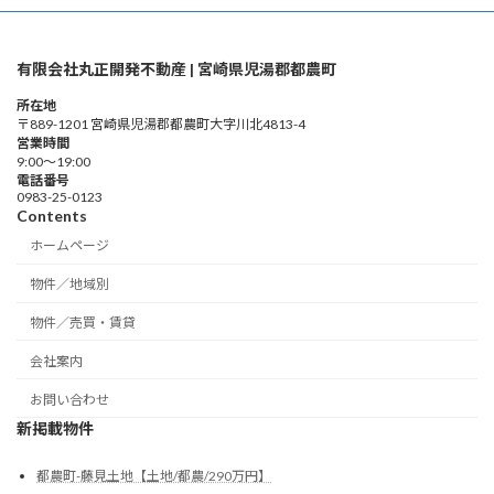
有限会社丸正開発不動産 | 宮崎県児湯郡都農町
所在地
〒889-1201 宮崎県児湯郡都農町大字川北4813-4
営業時間
9:00～19:00
電話番号
0983-25-0123
Contents
ホームページ
物件／地域別
物件／売買・賃貸
会社案内
お問い合わせ
新掲載物件
都農町-藤見土地【土地/都農/290万円】