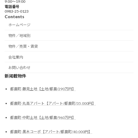
9:00～19:00
電話番号
0983-25-0123
Contents
ホームページ
物件／地域別
物件／売買・賃貸
会社案内
お問い合わせ
新掲載物件
都農町-藤見土地【土地/都農/290万円】
都農町-丸高アパート【アパート/都農町/35,000円】
都農町-中町土地【土地/都農/960万円】
都農町-黒木コーポ【アパート/都農町/40,000円】